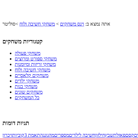
אתה נמצא ב:
וינס משחקים
>
משחקי חשיבה ולוח
>
סוליטר
קטגוריות משחקים
משחקי פעולה
משחקי ספורט ומרוצים
משחקי זריזות ומיומנות
משחקי חשיבה ולוח
משחקים קלאסיים
משחקי ילדים
משחקי בנות
משחקים שונים
כל המשחקים
תגיות דומות
ם
קסם
פאזל
תשבץ
חילזון
חשיבה לילדים
מספרים
מהגונג
התאמת 3
קוביות
זיכרון