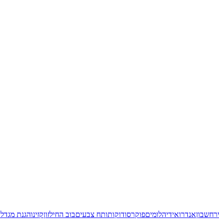
ר
חשבון
אנדרואיד
יהלומים
פוקר
סודוקו
תותח צבעים
בוב החילזון
קזינו
הגנת מגדלי