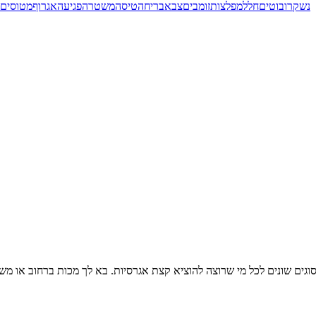
נשק
רובוטים
חלל
מפלצות
זומבים
צבא
בריחה
טיסה
משטרה
פגיעה
אגרוף
מטוסים
ים שונים לכל מי שרוצה להוציא קצת אגרסיות. בא לך מכות ברחוב או משח