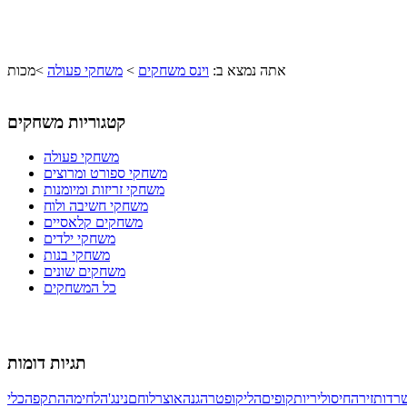
אתה נמצא ב:
וינס משחקים
>
משחקי פעולה
>
מכות
קטגוריות משחקים
משחקי פעולה
משחקי ספורט ומרוצים
משחקי זריזות ומיומנות
משחקי חשיבה ולוח
משחקים קלאסיים
משחקי ילדים
משחקי בנות
משחקים שונים
כל המשחקים
תגיות דומות
רדות
זירה
חיסול
יריות
קופים
הליקופטר
הגנה
אוצר
לוחם
נינג'ה
לחימה
התקפה
כלי