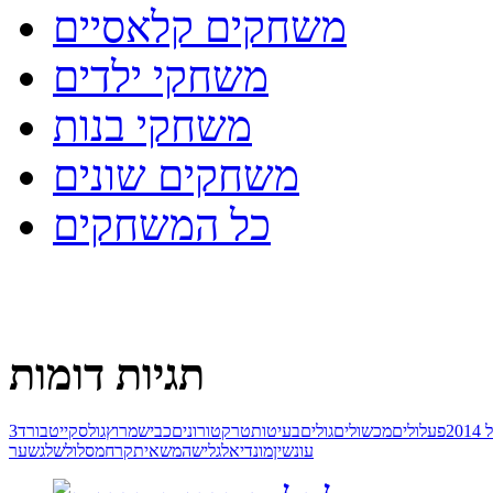
משחקים קלאסיים
משחקי ילדים
משחקי בנות
משחקים שונים
כל המשחקים
תגיות דומות
20
פעלולים
מכשולים
גולים
בעיטות
טרקטורונים
כביש
מרוץ
גול
סקייטבורד
עונשין
מונדיאל
גלישה
משאית
קרח
מסלול
שלג
שער