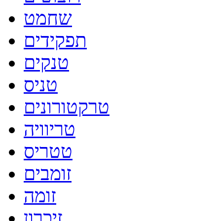
שחמט
תפקידים
טנקים
טניס
טרקטורונים
טריוויה
טטריס
זומבים
זומה
זיכרון