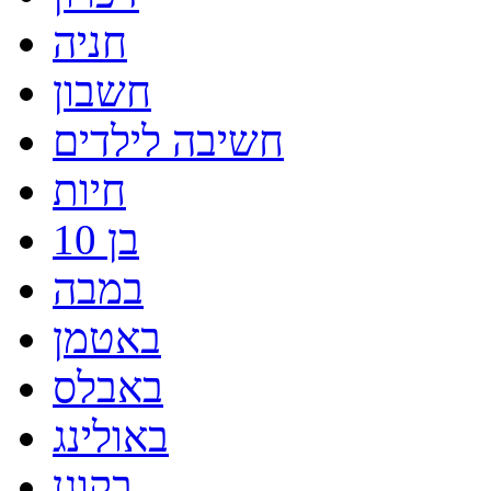
חניה
חשבון
חשיבה לילדים
חיות
בן 10
במבה
באטמן
באבלס
באולינג
בקוגן