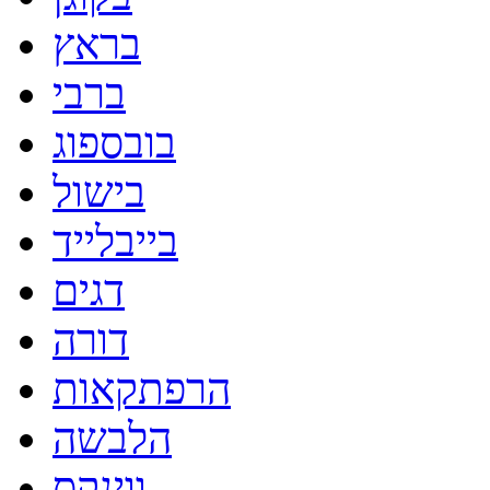
בראץ
ברבי
בובספוג
בישול
בייבלייד
דגים
דורה
הרפתקאות
הלבשה
ווינקס