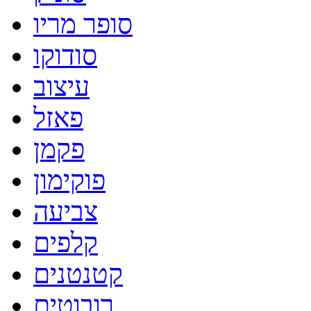
סופר מריו
סודוקו
עיצוב
פאזל
פקמן
פוקימון
צביעה
קלפים
קטנטנים
רובוטים