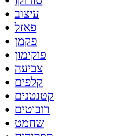
עיצוב
פאזל
פקמן
פוקימון
צביעה
קלפים
קטנטנים
רובוטים
שחמט