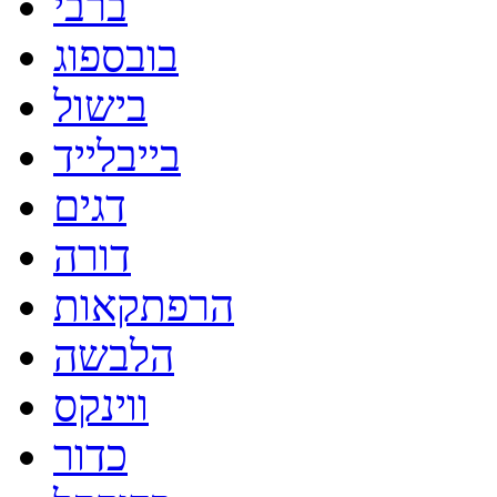
ברבי
בובספוג
בישול
בייבלייד
דגים
דורה
הרפתקאות
הלבשה
ווינקס
כדור