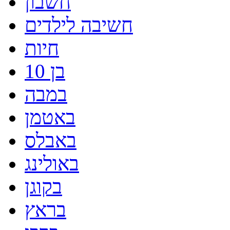
חשבון
חשיבה לילדים
חיות
בן 10
במבה
באטמן
באבלס
באולינג
בקוגן
בראץ