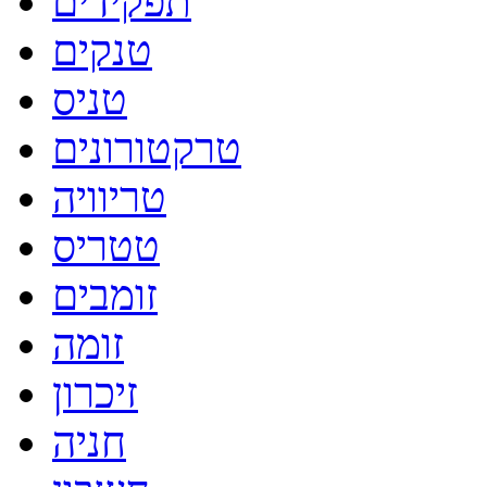
תפקידים
טנקים
טניס
טרקטורונים
טריוויה
טטריס
זומבים
זומה
זיכרון
חניה