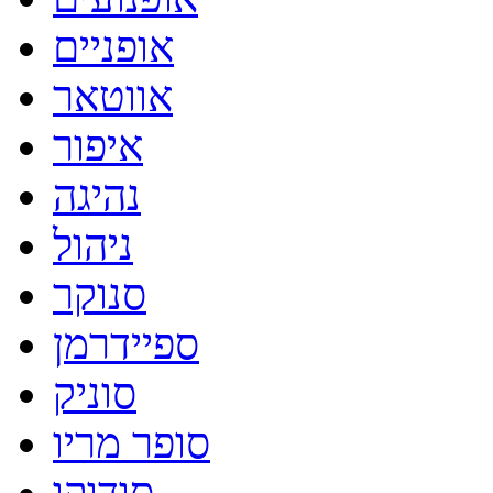
אופניים
אווטאר
איפור
נהיגה
ניהול
סנוקר
ספיידרמן
סוניק
סופר מריו
סודוקו