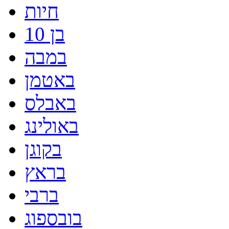
חיות
בן 10
במבה
באטמן
באבלס
באולינג
בקוגן
בראץ
ברבי
בובספוג