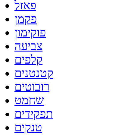
פאזל
פקמן
פוקימון
צביעה
קלפים
קטנטנים
רובוטים
שחמט
תפקידים
טנקים