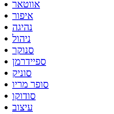
אווטאר
איפור
נהיגה
ניהול
סנוקר
ספיידרמן
סוניק
סופר מריו
סודוקו
עיצוב