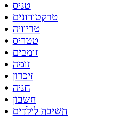
טניס
טרקטורונים
טריוויה
טטריס
זומבים
זומה
זיכרון
חניה
חשבון
חשיבה לילדים