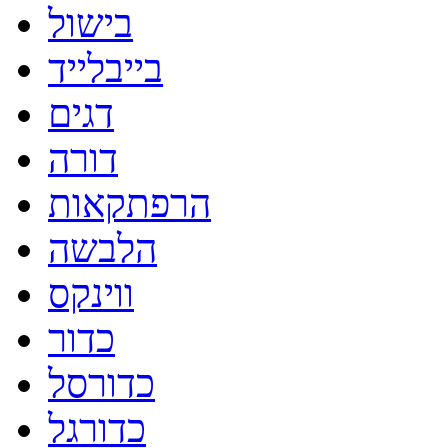
בישול
בייבלייד
דגים
דורה
הרפתקאות
הלבשה
ווינקס
כדור
כדורסל
כדורגל