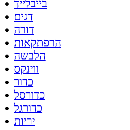
בייבלייד
דגים
דורה
הרפתקאות
הלבשה
ווינקס
כדור
כדורסל
כדורגל
יריות