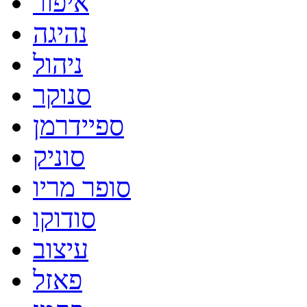
איפור
נהיגה
ניהול
סנוקר
ספיידרמן
סוניק
סופר מריו
סודוקו
עיצוב
פאזל