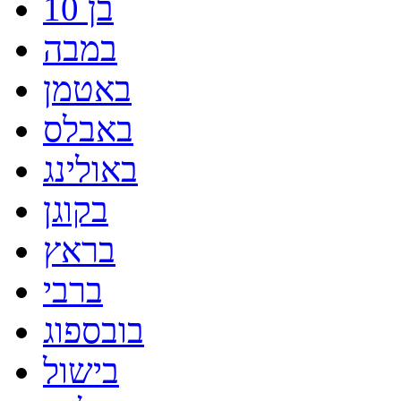
בן 10
במבה
באטמן
באבלס
באולינג
בקוגן
בראץ
ברבי
בובספוג
בישול