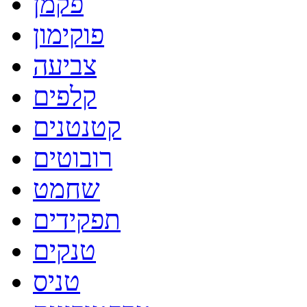
פקמן
פוקימון
צביעה
קלפים
קטנטנים
רובוטים
שחמט
תפקידים
טנקים
טניס