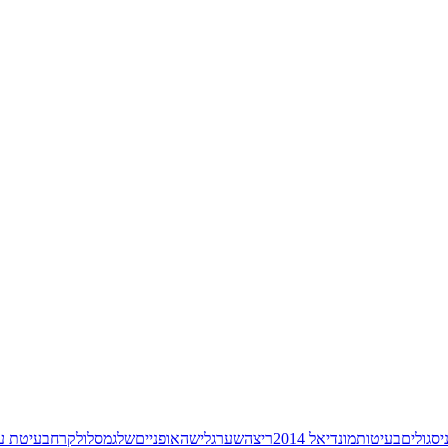
יס
גולים
בעיטות
מונדיאל 2014
ריצה
שער
גלישה
אופניים
שלג
מסלול
קרח
בעיטת עו