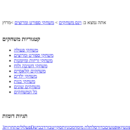
אתה נמצא ב:
וינס משחקים
>
משחקי ספורט ומרוצים
>
מרוץ
קטגוריות משחקים
משחקי פעולה
משחקי ספורט ומרוצים
משחקי זריזות ומיומנות
משחקי חשיבה ולוח
משחקים קלאסיים
משחקי ילדים
משחקי בנות
משחקים שונים
כל המשחקים
תגיות דומות
נשין
אופנועים
כדורסל
תלת מימד
מכוניות
סקייטבורד
כביש
3D
פעלולים
תחרות