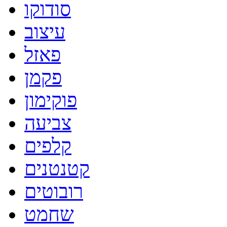
סודוקו
עיצוב
פאזל
פקמן
פוקימון
צביעה
קלפים
קטנטנים
רובוטים
שחמט