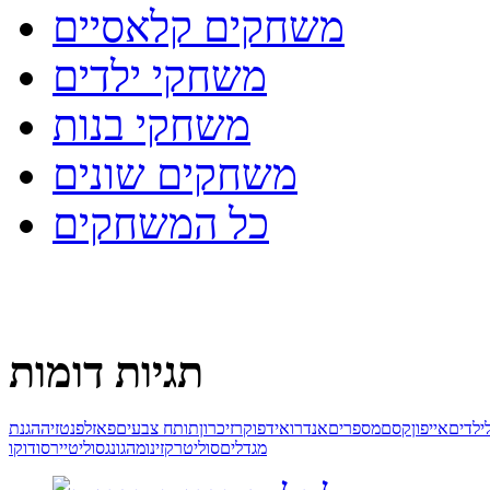
משחקים קלאסיים
משחקי ילדים
משחקי בנות
משחקים שונים
כל המשחקים
תגיות דומות
ילדים
אייפון
קסם
מספרים
אנדרואיד
פוקר
זיכרון
תותח צבעים
פאזל
פנטזיה
הגנת
מגדלים
סוליטר
קזינו
מהגונג
סוליטייר
סודוקו