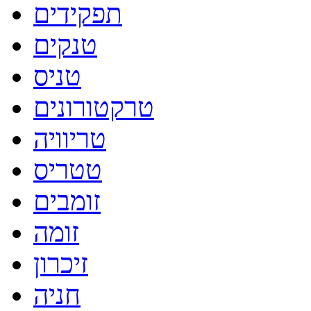
תפקידים
טנקים
טניס
טרקטורונים
טריוויה
טטריס
זומבים
זומה
זיכרון
חניה