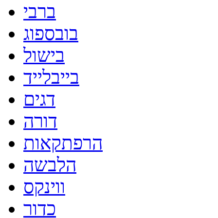
ברבי
בובספוג
בישול
בייבלייד
דגים
דורה
הרפתקאות
הלבשה
ווינקס
כדור