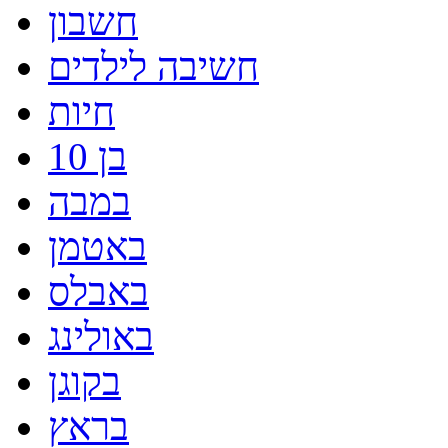
חשבון
חשיבה לילדים
חיות
בן 10
במבה
באטמן
באבלס
באולינג
בקוגן
בראץ