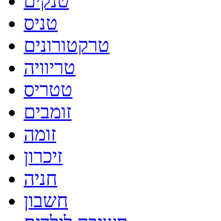
טנקים
טניס
טרקטורונים
טריוויה
טטריס
זומבים
זומה
זיכרון
חניה
חשבון