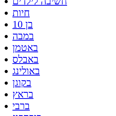
חשיבה לילדים
חיות
בן 10
במבה
באטמן
באבלס
באולינג
בקוגן
בראץ
ברבי