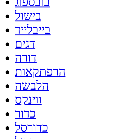
בובספוג
בישול
בייבלייד
דגים
דורה
הרפתקאות
הלבשה
ווינקס
כדור
כדורסל