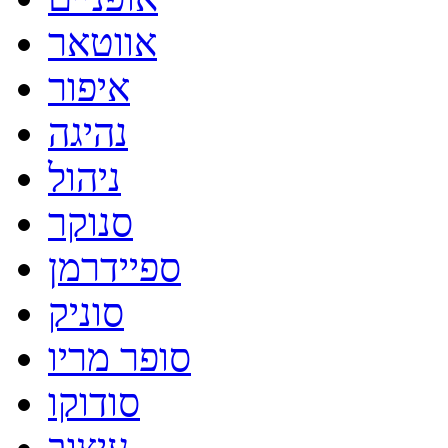
אווטאר
איפור
נהיגה
ניהול
סנוקר
ספיידרמן
סוניק
סופר מריו
סודוקו
עיצוב