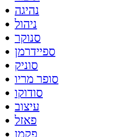
נהיגה
ניהול
סנוקר
ספיידרמן
סוניק
סופר מריו
סודוקו
עיצוב
פאזל
פקמן