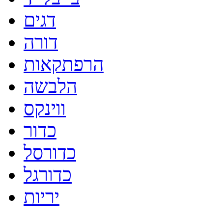
דגים
דורה
הרפתקאות
הלבשה
ווינקס
כדור
כדורסל
כדורגל
יריות