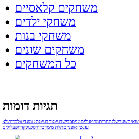
משחקים קלאסיים
משחקי ילדים
משחקי בנות
משחקים שונים
כל המשחקים
תגיות דומות
שאית
שער
שלג
תחרות
מרוץ
גולים
טניס
כביש
בעיטות
בעיטת
3D
מונדיאל
כדורגל
עונשין
אופניים
תלת מימד
כדורסל
גול
קרח
פעלולים