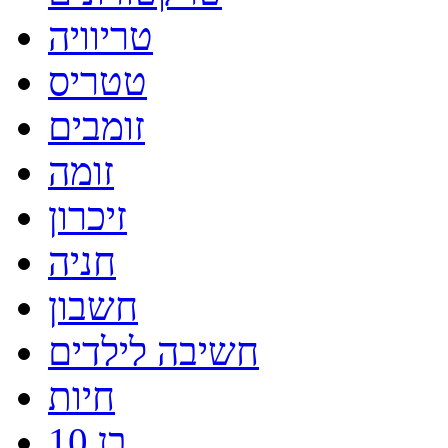
טריוויה
טטריס
זומבים
זומה
זיכרון
חניה
חשבון
חשיבה לילדים
חיות
בן 10