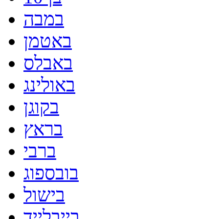
במבה
באטמן
באבלס
באולינג
בקוגן
בראץ
ברבי
בובספוג
בישול
בייבלייד