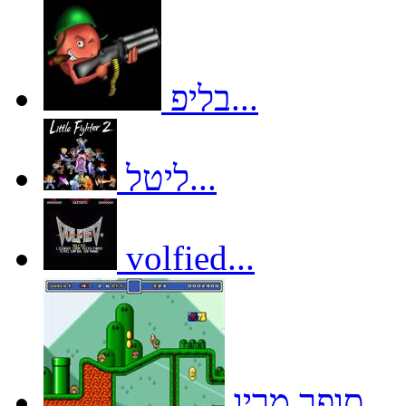
בליפ...
ליטל...
volfied...
סופר מריו