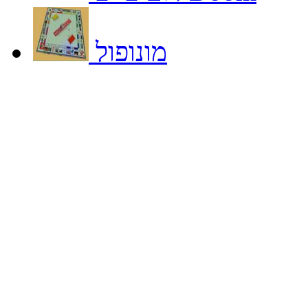
מונופול