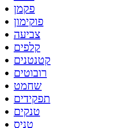
פקמן
פוקימון
צביעה
קלפים
קטנטנים
רובוטים
שחמט
תפקידים
טנקים
טניס