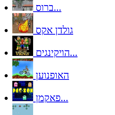
ברוס...
גולדן אקס
הויקינגים...
האופנוען
פאקמן...