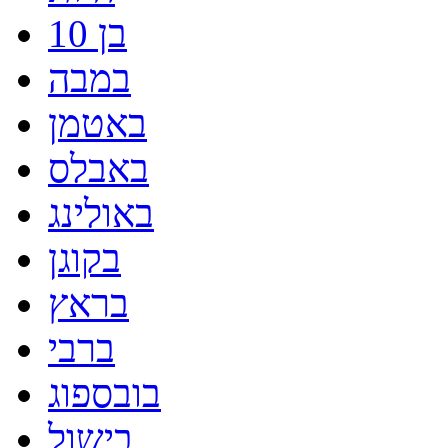
בן 10
במבה
באטמן
באבלס
באולינג
בקוגן
בראץ
ברבי
בובספוג
בישול