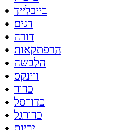
בייבלייד
דגים
דורה
הרפתקאות
הלבשה
ווינקס
כדור
כדורסל
כדורגל
יריות