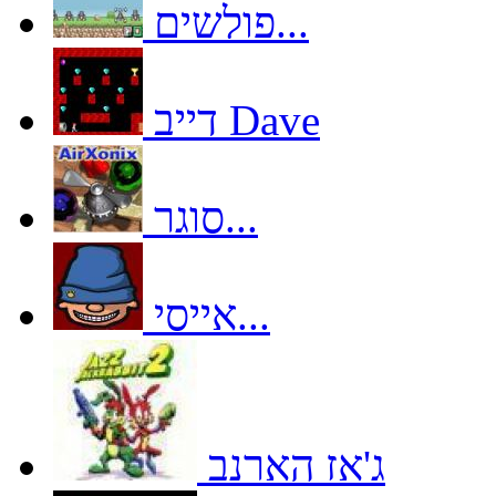
פולשים...
דייב Dave
סוגר...
אייסי...
ג'אז הארנב