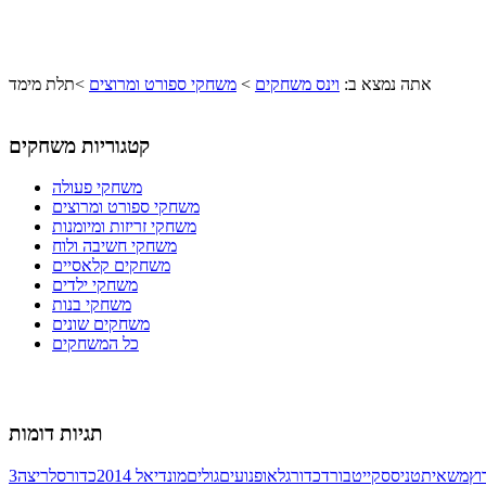
אתה נמצא ב:
וינס משחקים
>
משחקי ספורט ומרוצים
>
תלת מימד
קטגוריות משחקים
משחקי פעולה
משחקי ספורט ומרוצים
משחקי זריזות ומיומנות
משחקי חשיבה ולוח
משחקים קלאסיים
משחקי ילדים
משחקי בנות
משחקים שונים
כל המשחקים
תגיות דומות
וץ
משאית
טניס
סקייטבורד
כדורגל
אופנועים
גולים
מונדיאל 2014
כדורסל
ריצה