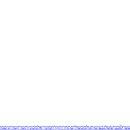
ער
3D
כביש
שלג
בעיטות
גול
מכשולים
תחרות
קרח
מונדיאל
מכוניות
טרקטורונים
מר