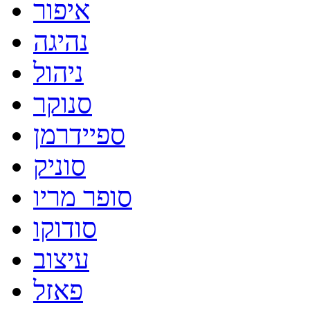
איפור
נהיגה
ניהול
סנוקר
ספיידרמן
סוניק
סופר מריו
סודוקו
עיצוב
פאזל