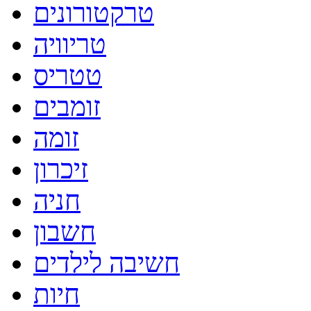
טרקטורונים
טריוויה
טטריס
זומבים
זומה
זיכרון
חניה
חשבון
חשיבה לילדים
חיות