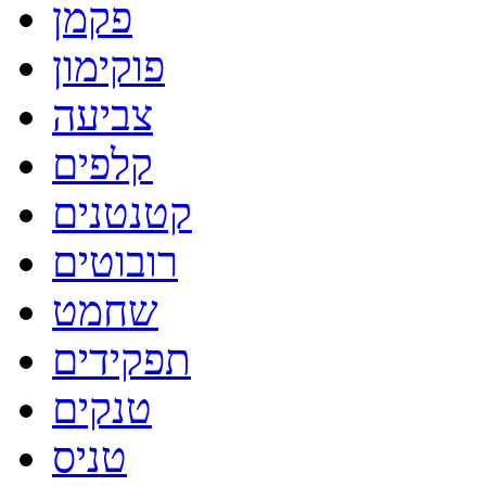
פקמן
פוקימון
צביעה
קלפים
קטנטנים
רובוטים
שחמט
תפקידים
טנקים
טניס