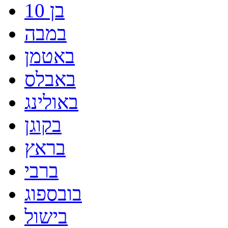
בן 10
במבה
באטמן
באבלס
באולינג
בקוגן
בראץ
ברבי
בובספוג
בישול