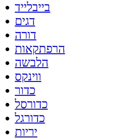
בייבלייד
דגים
דורה
הרפתקאות
הלבשה
ווינקס
כדור
כדורסל
כדורגל
יריות