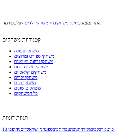
אתה נמצא ב:
וינס משחקים
>
משחקי ילדים
>
פלטפורמה
קטגוריות משחקים
משחקי פעולה
משחקי ספורט ומרוצים
משחקי זריזות ומיומנות
משחקי חשיבה ולוח
משחקים קלאסיים
משחקי ילדים
משחקי בנות
משחקים שונים
כל המשחקים
תגיות דומות
אווטאר
כלבים
גלידה
חנוכה
עברית
בובספוג
חגי ישראל
דיסני
הופ
בן 10