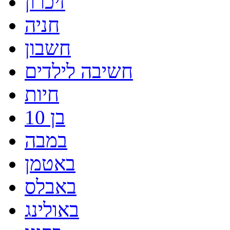
זיכרון
חניה
חשבון
חשיבה לילדים
חיות
בן 10
במבה
באטמן
באבלס
באולינג