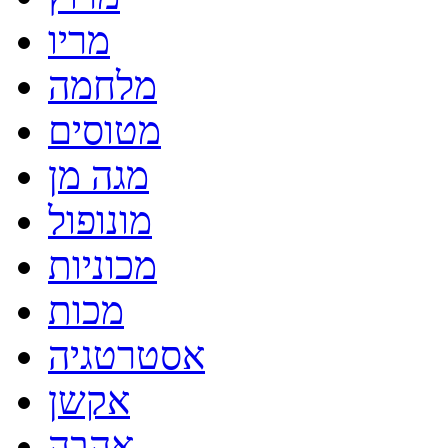
מריו
מלחמה
מטוסים
מגה מן
מונופול
מכוניות
מכות
אסטרטגיה
אקשן
אהבה