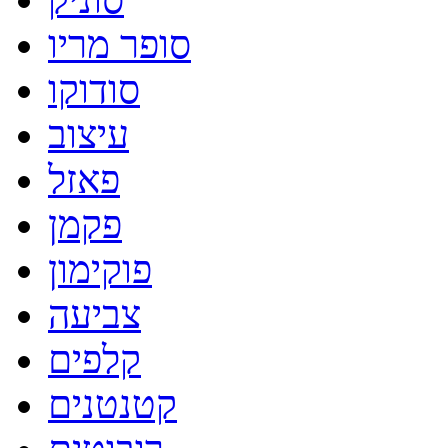
סופר מריו
סודוקו
עיצוב
פאזל
פקמן
פוקימון
צביעה
קלפים
קטנטנים