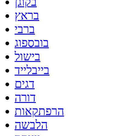
בקוגן
בראץ
ברבי
בובספוג
בישול
בייבלייד
דגים
דורה
הרפתקאות
הלבשה