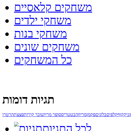
משחקים קלאסיים
משחקי ילדים
משחקי בנות
משחקים שונים
כל המשחקים
תגיות דומות
וניק
קוף
קלפים
בלונים
פקמן
מריו
זהב
טטריס
סופר מריו
שובר קירות
פצצתה
רטרו
לכל התגיות