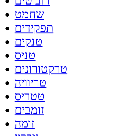
רובוטים
שחמט
תפקידים
טנקים
טניס
טרקטורונים
טריוויה
טטריס
זומבים
זומה