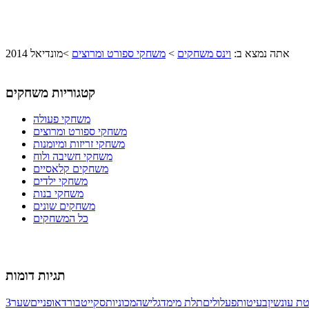
אתה נמצא ב:
וינס משחקים
>
משחקי ספורט ומרוצים
>
מונדיאל 2014
קטגוריות משחקים
משחקי פעולה
משחקי ספורט ומרוצים
משחקי זריזות ומיומנות
משחקי חשיבה ולוח
משחקים קלאסיים
משחקי ילדים
משחקי בנות
משחקים שונים
כל המשחקים
תגיות דומות
ת עונשין
בעיטות
פעלולים
תלת מימד
גלישה
מכוניות
סקייטבורד
אופניים
שער