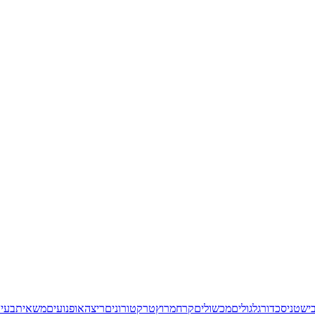
יש
טניס
כדורגל
גולים
מכשולים
קרח
מרוץ
טרקטורונים
ריצה
אופנועים
משאית
בעיט