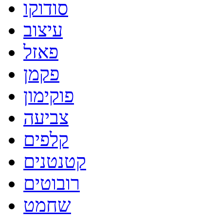
סודוקו
עיצוב
פאזל
פקמן
פוקימון
צביעה
קלפים
קטנטנים
רובוטים
שחמט