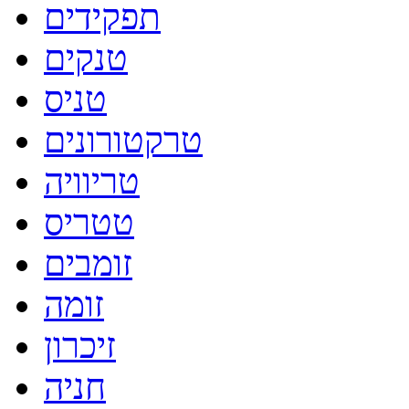
תפקידים
טנקים
טניס
טרקטורונים
טריוויה
טטריס
זומבים
זומה
זיכרון
חניה