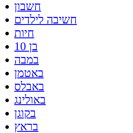
חשבון
חשיבה לילדים
חיות
בן 10
במבה
באטמן
באבלס
באולינג
בקוגן
בראץ