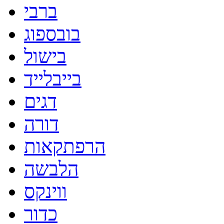
ברבי
בובספוג
בישול
בייבלייד
דגים
דורה
הרפתקאות
הלבשה
ווינקס
כדור