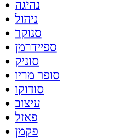
נהיגה
ניהול
סנוקר
ספיידרמן
סוניק
סופר מריו
סודוקו
עיצוב
פאזל
פקמן