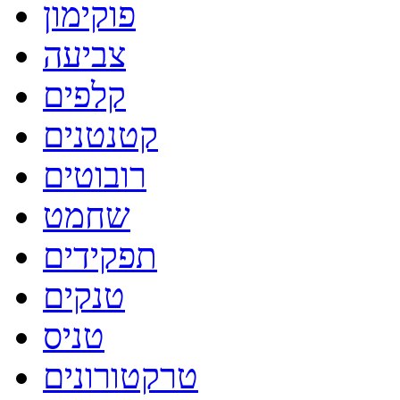
פוקימון
צביעה
קלפים
קטנטנים
רובוטים
שחמט
תפקידים
טנקים
טניס
טרקטורונים