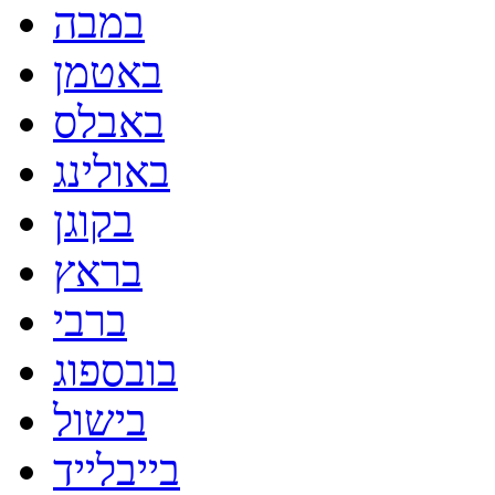
במבה
באטמן
באבלס
באולינג
בקוגן
בראץ
ברבי
בובספוג
בישול
בייבלייד