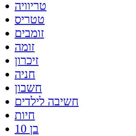
טריוויה
טטריס
זומבים
זומה
זיכרון
חניה
חשבון
חשיבה לילדים
חיות
בן 10