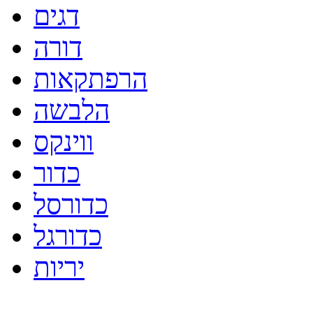
דגים
דורה
הרפתקאות
הלבשה
ווינקס
כדור
כדורסל
כדורגל
יריות