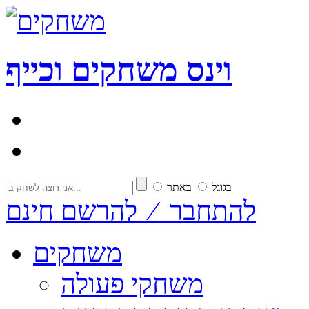
וי
נ
ס
משחקים וכייף
בגוגל
באתר
להתחבר ⁄ להרשם חינם
משחקים
משחקי פעולה