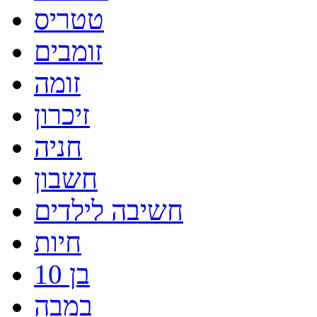
טטריס
זומבים
זומה
זיכרון
חניה
חשבון
חשיבה לילדים
חיות
בן 10
במבה