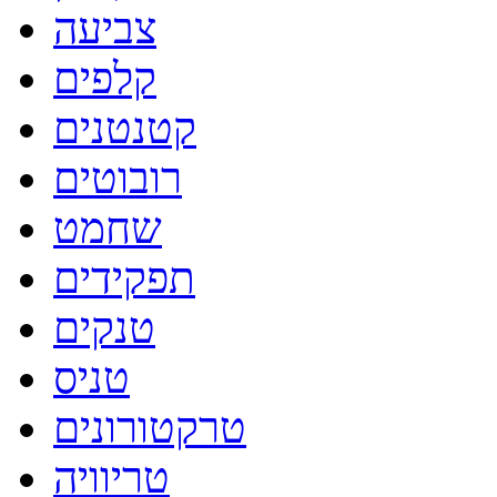
צביעה
קלפים
קטנטנים
רובוטים
שחמט
תפקידים
טנקים
טניס
טרקטורונים
טריוויה