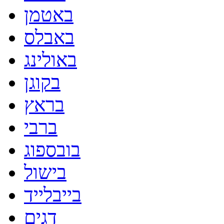
באטמן
באבלס
באולינג
בקוגן
בראץ
ברבי
בובספוג
בישול
בייבלייד
דגים