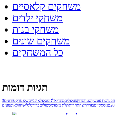
משחקים קלאסיים
משחקי ילדים
משחקי בנות
משחקים שונים
כל המשחקים
תגיות דומות
ח
בעיטת עונשין
שער
מרוץ
פעלולים
מונדיאל
3D
מסלול
אופניים
שלג
טרקטורונים
20
טניס
סקייטבורד
ריצה
תחרות
תלת מימד
מכשולים
כדורגל
גלישה
גול
אופנועים