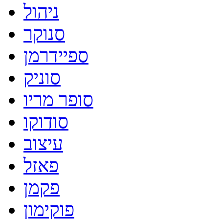
ניהול
סנוקר
ספיידרמן
סוניק
סופר מריו
סודוקו
עיצוב
פאזל
פקמן
פוקימון