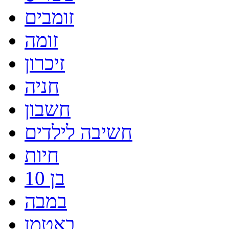
זומבים
זומה
זיכרון
חניה
חשבון
חשיבה לילדים
חיות
בן 10
במבה
באטמן