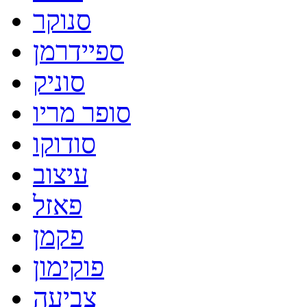
סנוקר
ספיידרמן
סוניק
סופר מריו
סודוקו
עיצוב
פאזל
פקמן
פוקימון
צביעה