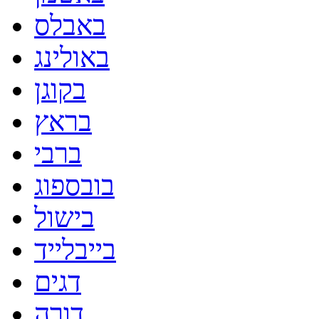
באבלס
באולינג
בקוגן
בראץ
ברבי
בובספוג
בישול
בייבלייד
דגים
דורה