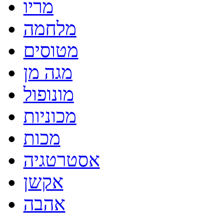
מריו
מלחמה
מטוסים
מגה מן
מונופול
מכוניות
מכות
אסטרטגיה
אקשן
אהבה