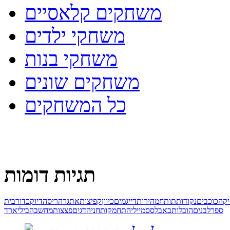
משחקים קלאסיים
משחקי ילדים
משחקי בנות
משחקים שונים
כל המשחקים
תגיות דומות
יקה
כוכבים
נקודות
תותח
מהירות
דייג
מים
כיוון
קפיצות
אתגר
הריסה
דיוק
כדור
בית
ספר
לבנים
הובלות
באבלס
סמיילי
התחמקות
חניה
דגים
פצצות
מחשבה
ביליארד