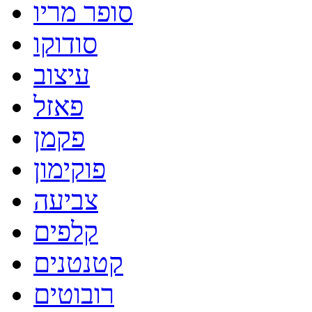
סופר מריו
סודוקו
עיצוב
פאזל
פקמן
פוקימון
צביעה
קלפים
קטנטנים
רובוטים