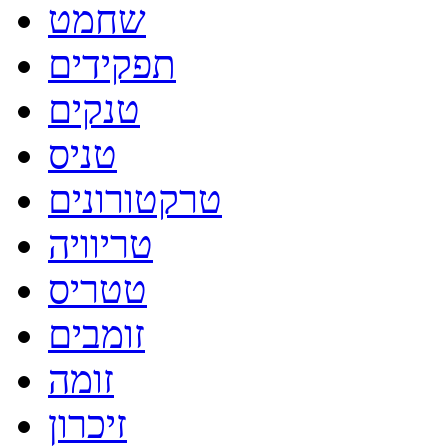
שחמט
תפקידים
טנקים
טניס
טרקטורונים
טריוויה
טטריס
זומבים
זומה
זיכרון