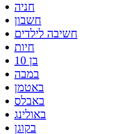
חניה
חשבון
חשיבה לילדים
חיות
בן 10
במבה
באטמן
באבלס
באולינג
בקוגן