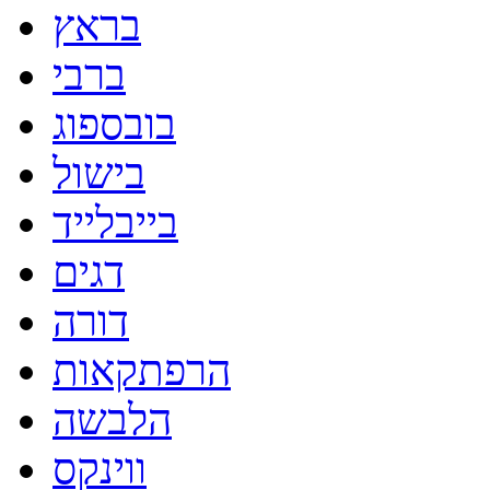
בראץ
ברבי
בובספוג
בישול
בייבלייד
דגים
דורה
הרפתקאות
הלבשה
ווינקס