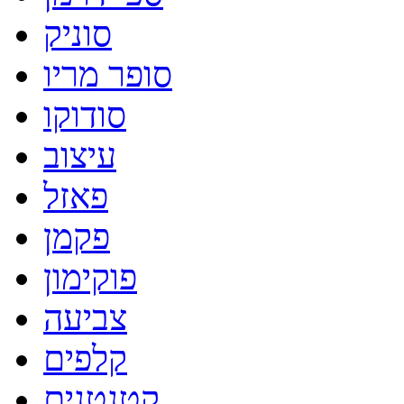
סוניק
סופר מריו
סודוקו
עיצוב
פאזל
פקמן
פוקימון
צביעה
קלפים
קטנטנים