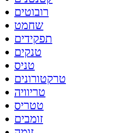
רובוטים
שחמט
תפקידים
טנקים
טניס
טרקטורונים
טריוויה
טטריס
זומבים
זומה