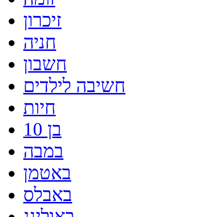
זיכרון
חניה
חשבון
חשיבה לילדים
חיות
בן 10
במבה
באטמן
באבלס
באולינג