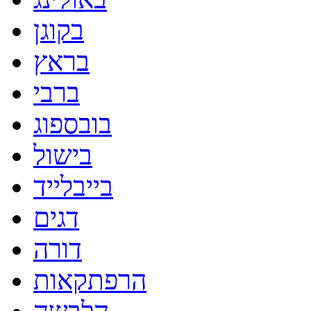
בקוגן
בראץ
ברבי
בובספוג
בישול
בייבלייד
דגים
דורה
הרפתקאות