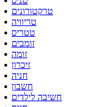
טניס
טרקטורונים
טריוויה
טטריס
זומבים
זומה
זיכרון
חניה
חשבון
חשיבה לילדים