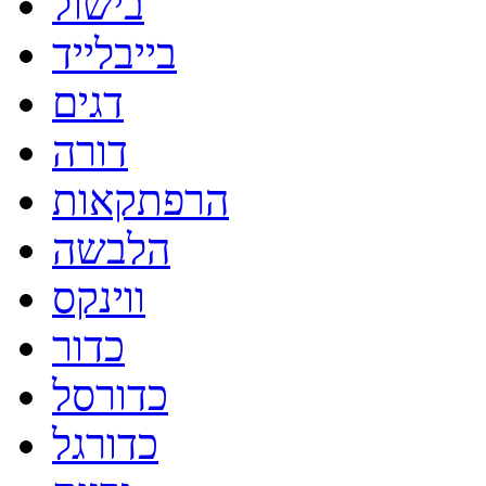
בישול
בייבלייד
דגים
דורה
הרפתקאות
הלבשה
ווינקס
כדור
כדורסל
כדורגל