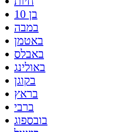
חיות
בן 10
במבה
באטמן
באבלס
באולינג
בקוגן
בראץ
ברבי
בובספוג