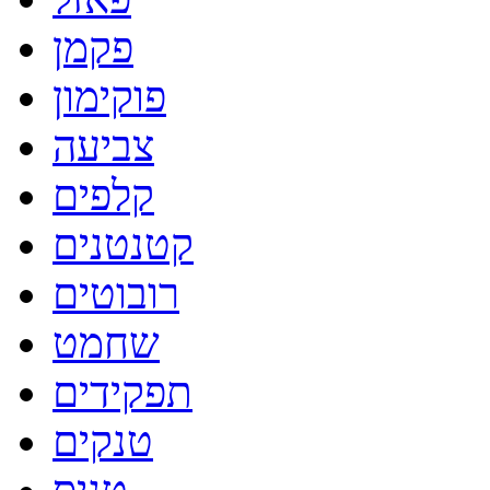
פקמן
פוקימון
צביעה
קלפים
קטנטנים
רובוטים
שחמט
תפקידים
טנקים