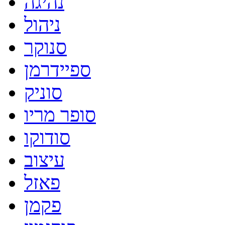
נהיגה
ניהול
סנוקר
ספיידרמן
סוניק
סופר מריו
סודוקו
עיצוב
פאזל
פקמן