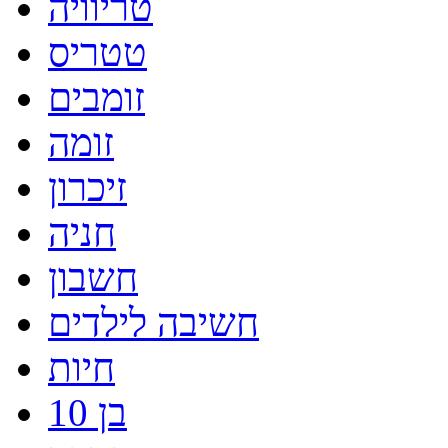
טריוויה
טטריס
זומבים
זומה
זיכרון
חניה
חשבון
חשיבה לילדים
חיות
בן 10