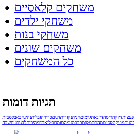
משחקים קלאסיים
משחקי ילדים
משחקי בנות
משחקים שונים
כל המשחקים
תגיות דומות
פצצות
דיוק
הריסה
דייג
אתגר
מים
חניה
נקודות
דגים
כדור
הובלות
נהיגה
באבלס
בית
ועות
מוזיקה
קפיצות
התחמקות
רכבת
זומה
תותח
ביליארד
מהירות
לבנים
מחשבה