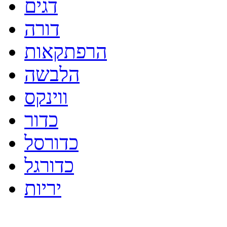
דגים
דורה
הרפתקאות
הלבשה
ווינקס
כדור
כדורסל
כדורגל
יריות