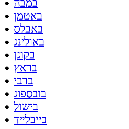
במבה
באטמן
באבלס
באולינג
בקוגן
בראץ
ברבי
בובספוג
בישול
בייבלייד