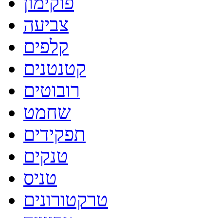
פוקימון
צביעה
קלפים
קטנטנים
רובוטים
שחמט
תפקידים
טנקים
טניס
טרקטורונים