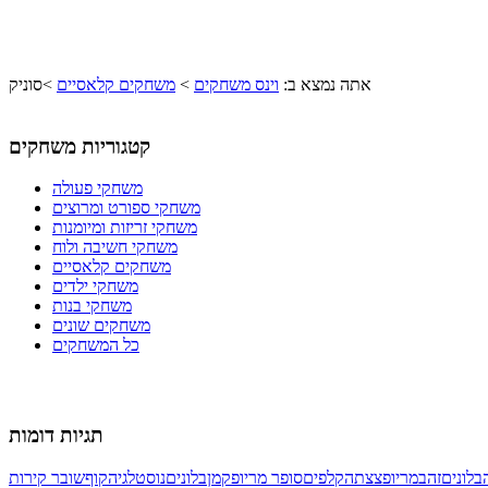
אתה נמצא ב:
וינס משחקים
>
משחקים קלאסיים
>
סוניק
קטגוריות משחקים
משחקי פעולה
משחקי ספורט ומרוצים
משחקי זריזות ומיומנות
משחקי חשיבה ולוח
משחקים קלאסיים
משחקי ילדים
משחקי בנות
משחקים שונים
כל המשחקים
תגיות דומות
בלונים
זהב
מריו
פצצתה
קלפים
סופר מריו
פקמן
בלונים
נוסטלגיה
קוף
שובר קירות