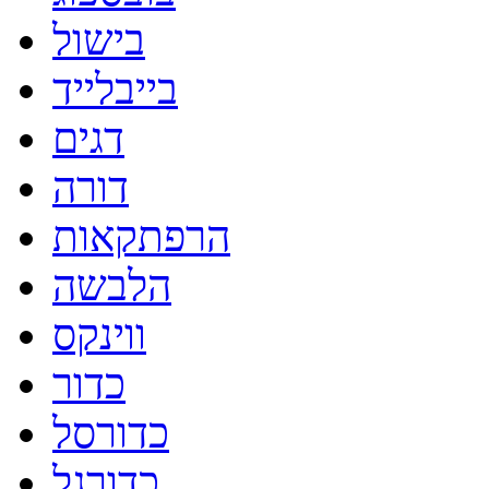
בישול
בייבלייד
דגים
דורה
הרפתקאות
הלבשה
ווינקס
כדור
כדורסל
כדורגל