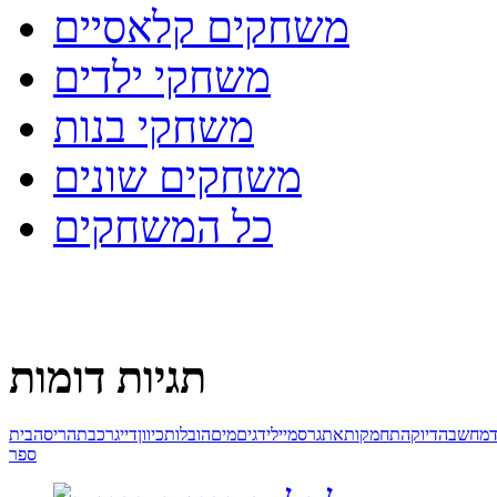
משחקים קלאסיים
משחקי ילדים
משחקי בנות
משחקים שונים
כל המשחקים
תגיות דומות
ד
מחשבה
דיוק
התחמקות
אתגר
סמיילי
דגים
מים
הובלות
כיוון
דייג
רכבת
הריסה
בית
ספר