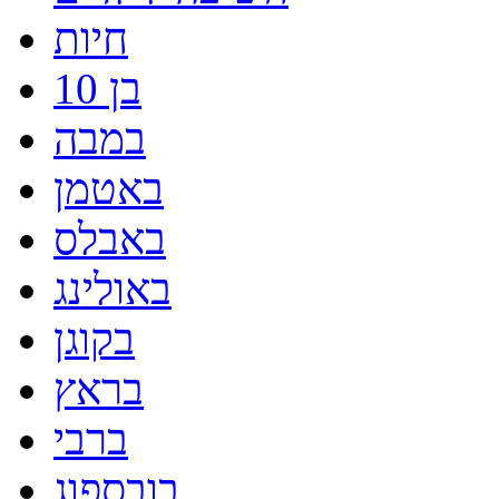
חיות
בן 10
במבה
באטמן
באבלס
באולינג
בקוגן
בראץ
ברבי
בובספוג