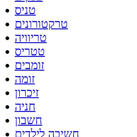
טניס
טרקטורונים
טריוויה
טטריס
זומבים
זומה
זיכרון
חניה
חשבון
חשיבה לילדים