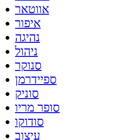
אווטאר
איפור
נהיגה
ניהול
סנוקר
ספיידרמן
סוניק
סופר מריו
סודוקו
עיצוב