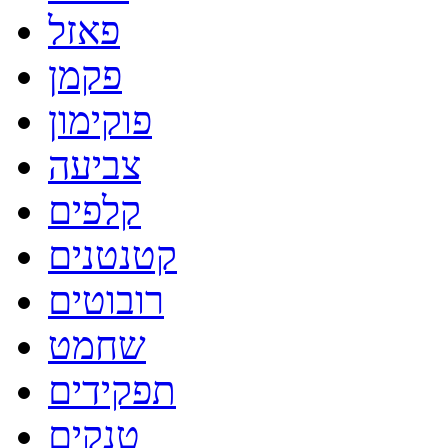
פאזל
פקמן
פוקימון
צביעה
קלפים
קטנטנים
רובוטים
שחמט
תפקידים
טנקים