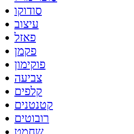
סודוקו
עיצוב
פאזל
פקמן
פוקימון
צביעה
קלפים
קטנטנים
רובוטים
שחמט