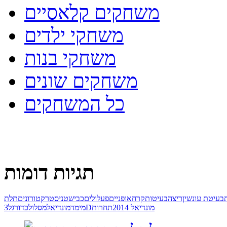
משחקים קלאסיים
משחקי ילדים
משחקי בנות
משחקים שונים
כל המשחקים
תגיות דומות
בעיטת עונשין
ריצה
בעיטות
קרח
אופניים
פעלולים
כביש
טניס
טרקטורונים
תלת
מונדיאל 2014
תחרות
3D
מימד
מונדיאל
מסלול
כדורגל