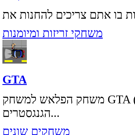
משחקי זריזות ומיומנות
GTA
משחק הפלאש למשחק GTA (גרד ת'פט אוטו) משחק
הגנגסטרים...
משחקים שונים