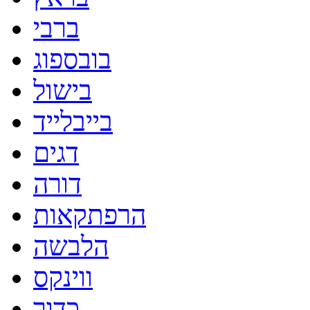
ברבי
בובספוג
בישול
בייבלייד
דגים
דורה
הרפתקאות
הלבשה
ווינקס
כדור