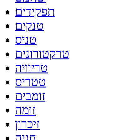
תפקידים
טנקים
טניס
טרקטורונים
טריוויה
טטריס
זומבים
זומה
זיכרון
חניה