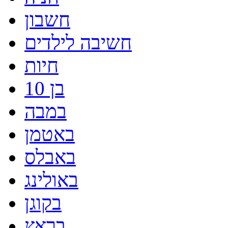
חשבון
חשיבה לילדים
חיות
בן 10
במבה
באטמן
באבלס
באולינג
בקוגן
בראץ