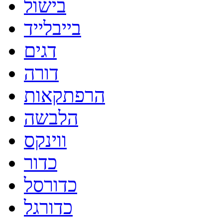
בישול
בייבלייד
דגים
דורה
הרפתקאות
הלבשה
ווינקס
כדור
כדורסל
כדורגל