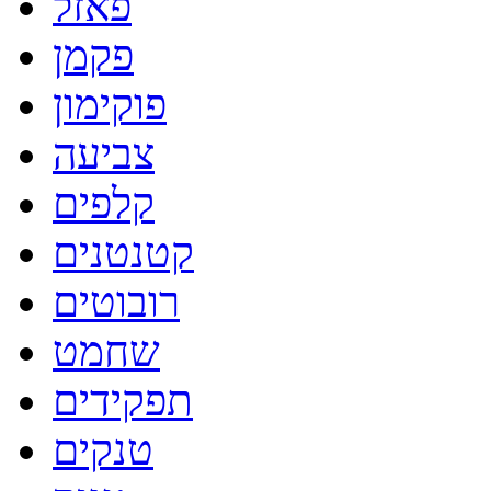
פאזל
פקמן
פוקימון
צביעה
קלפים
קטנטנים
רובוטים
שחמט
תפקידים
טנקים