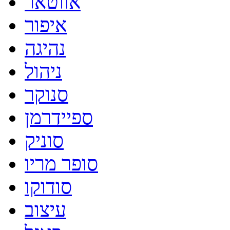
אווטאר
איפור
נהיגה
ניהול
סנוקר
ספיידרמן
סוניק
סופר מריו
סודוקו
עיצוב