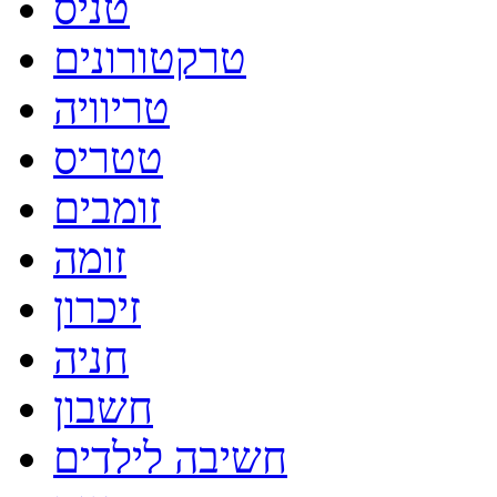
טניס
טרקטורונים
טריוויה
טטריס
זומבים
זומה
זיכרון
חניה
חשבון
חשיבה לילדים