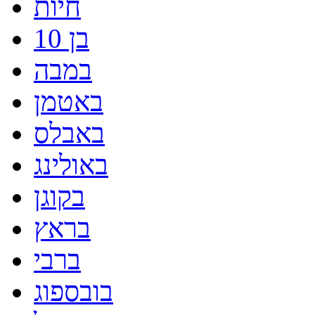
חיות
בן 10
במבה
באטמן
באבלס
באולינג
בקוגן
בראץ
ברבי
בובספוג