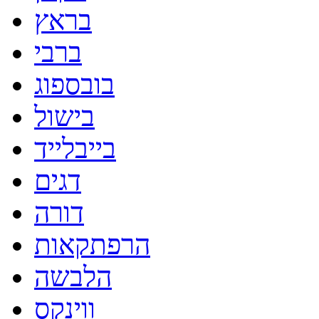
בראץ
ברבי
בובספוג
בישול
בייבלייד
דגים
דורה
הרפתקאות
הלבשה
ווינקס