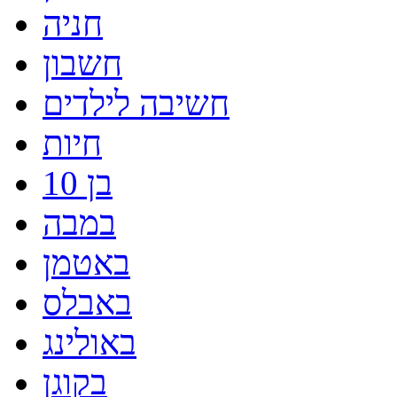
חניה
חשבון
חשיבה לילדים
חיות
בן 10
במבה
באטמן
באבלס
באולינג
בקוגן