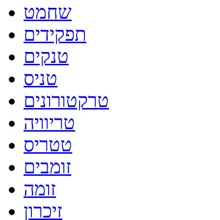
שחמט
תפקידים
טנקים
טניס
טרקטורונים
טריוויה
טטריס
זומבים
זומה
זיכרון