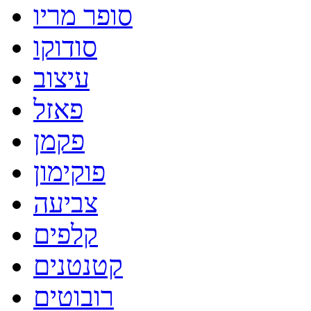
סופר מריו
סודוקו
עיצוב
פאזל
פקמן
פוקימון
צביעה
קלפים
קטנטנים
רובוטים