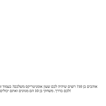
לכם בדרך. משחקי בן 10 הם מגוונים ואתם יכולים למצוא כאן את כולם, מקרבות חייזרים ועד משחקי כדורסל, הלבשה, משחקי חשבון בן 10 ועוד ועוד. כל אחד ימצא משחק שהוא אוהב אז קדימה לשחק!