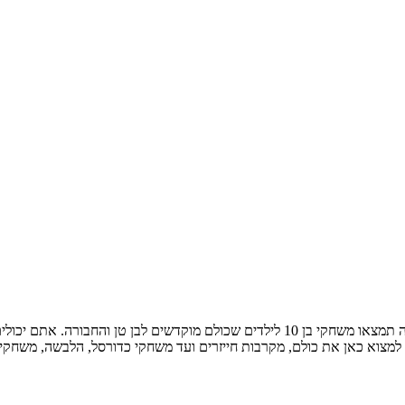
אוהבים בן 10? רוצים שיהיה לכם שעון אומניטריקס משלכם? בעמוד זה תמצאו משחקי בן 10 