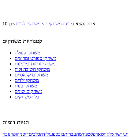
אתה נמצא ב:
וינס משחקים
>
משחקי ילדים
>
בן 10
קטגוריות משחקים
משחקי פעולה
משחקי ספורט ומרוצים
משחקי זריזות ומיומנות
משחקי חשיבה ולוח
משחקים קלאסיים
משחקי ילדים
משחקי בנות
משחקים שונים
כל המשחקים
תגיות דומות
חגי ישראל
אווטאר
פלטפורמה
עברית
בובספוג
גלידה
כלבים
דיסני
הופ
חנוכה