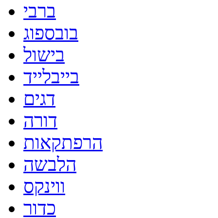
ברבי
בובספוג
בישול
בייבלייד
דגים
דורה
הרפתקאות
הלבשה
ווינקס
כדור