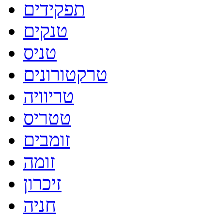
תפקידים
טנקים
טניס
טרקטורונים
טריוויה
טטריס
זומבים
זומה
זיכרון
חניה