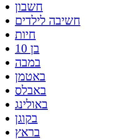
חשבון
חשיבה לילדים
חיות
בן 10
במבה
באטמן
באבלס
באולינג
בקוגן
בראץ