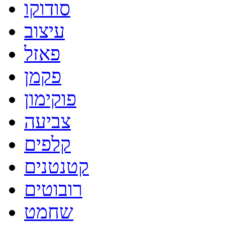
סודוקו
עיצוב
פאזל
פקמן
פוקימון
צביעה
קלפים
קטנטנים
רובוטים
שחמט