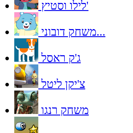
לילו וסטיץ'
משחק דובוני...
ג'ק ראסל
צ'יקן ליטל
משחק רנגו