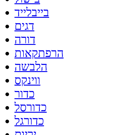
בייבלייד
דגים
דורה
הרפתקאות
הלבשה
ווינקס
כדור
כדורסל
כדורגל
יריות