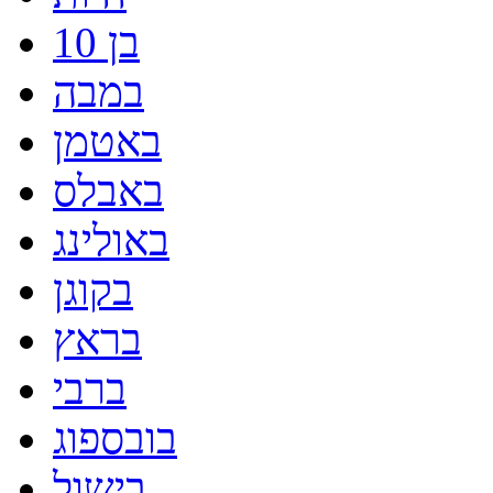
בן 10
במבה
באטמן
באבלס
באולינג
בקוגן
בראץ
ברבי
בובספוג
בישול