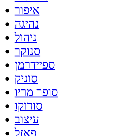
איפור
נהיגה
ניהול
סנוקר
ספיידרמן
סוניק
סופר מריו
סודוקו
עיצוב
פאזל