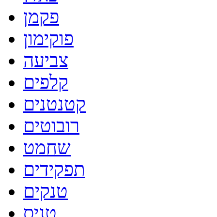
פקמן
פוקימון
צביעה
קלפים
קטנטנים
רובוטים
שחמט
תפקידים
טנקים
טניס