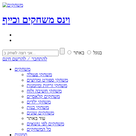
וי
נ
ס
משחקים וכייף
בגוגל
באתר
להתחבר ⁄ להרשם חינם
משחקים
משחקי פעולה
משחקי ספורט ומרוצים
משחקי זריזות ומיומנות
משחקי חשיבה ולוח
משחקים קלאסיים
משחקי ילדים
משחקי בנות
משחקים שונים
עוד באתר
משחקים לפי נושאים
כל המשחקים
תמונות