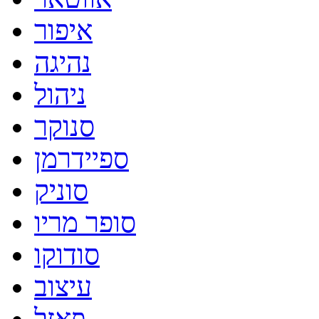
איפור
נהיגה
ניהול
סנוקר
ספיידרמן
סוניק
סופר מריו
סודוקו
עיצוב
פאזל