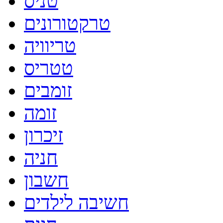
טניס
טרקטורונים
טריוויה
טטריס
זומבים
זומה
זיכרון
חניה
חשבון
חשיבה לילדים