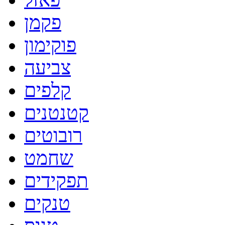
פקמן
פוקימון
צביעה
קלפים
קטנטנים
רובוטים
שחמט
תפקידים
טנקים