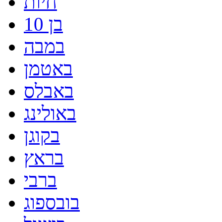
חיות
בן 10
במבה
באטמן
באבלס
באולינג
בקוגן
בראץ
ברבי
בובספוג