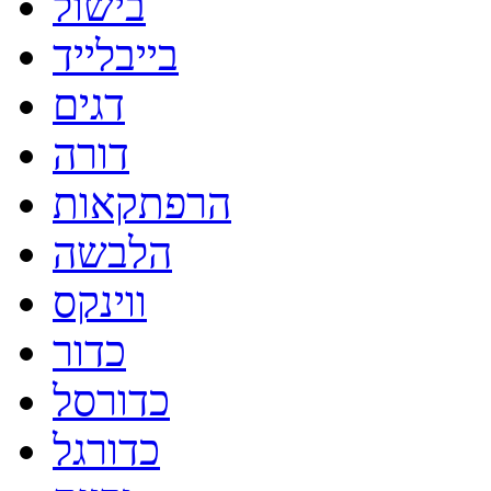
בישול
בייבלייד
דגים
דורה
הרפתקאות
הלבשה
ווינקס
כדור
כדורסל
כדורגל