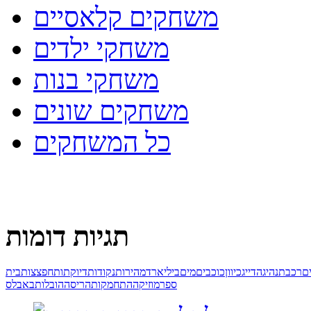
משחקים קלאסיים
משחקי ילדים
משחקי בנות
משחקים שונים
כל המשחקים
תגיות דומות
ם
רכבת
נהיגה
דייג
כיוון
כוכבים
מים
ביליארד
מהירות
נקודות
דיוק
תותח
פצצות
בית
ספר
מוזיקה
התחמקות
הריסה
הובלות
באבלס