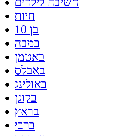
חשיבה לילדים
חיות
בן 10
במבה
באטמן
באבלס
באולינג
בקוגן
בראץ
ברבי