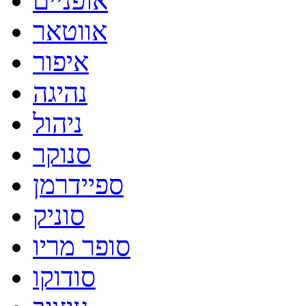
אופניים
אווטאר
איפור
נהיגה
ניהול
סנוקר
ספיידרמן
סוניק
סופר מריו
סודוקו