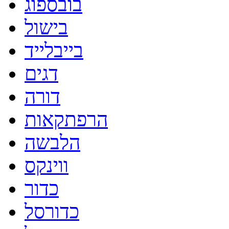
בובספוג
בישול
בייבלייד
דגים
דורה
הרפתקאות
הלבשה
ווינקס
כדור
כדורסל