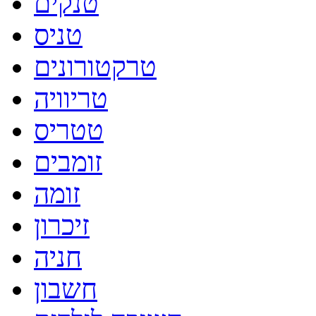
טנקים
טניס
טרקטורונים
טריוויה
טטריס
זומבים
זומה
זיכרון
חניה
חשבון