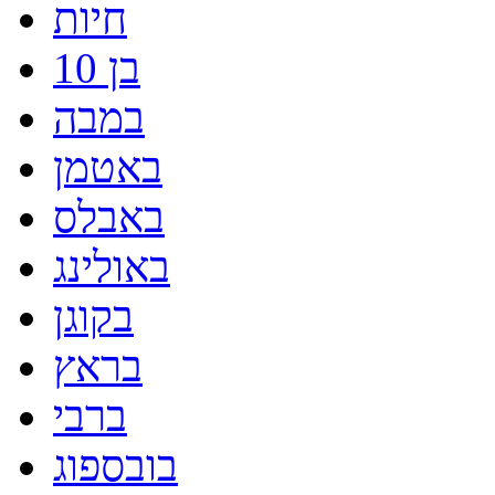
חיות
בן 10
במבה
באטמן
באבלס
באולינג
בקוגן
בראץ
ברבי
בובספוג