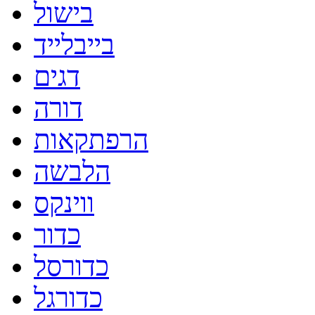
בישול
בייבלייד
דגים
דורה
הרפתקאות
הלבשה
ווינקס
כדור
כדורסל
כדורגל