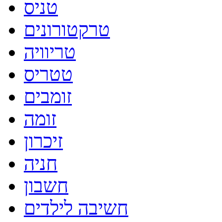
טניס
טרקטורונים
טריוויה
טטריס
זומבים
זומה
זיכרון
חניה
חשבון
חשיבה לילדים