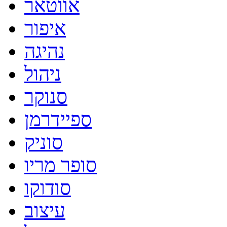
אווטאר
איפור
נהיגה
ניהול
סנוקר
ספיידרמן
סוניק
סופר מריו
סודוקו
עיצוב