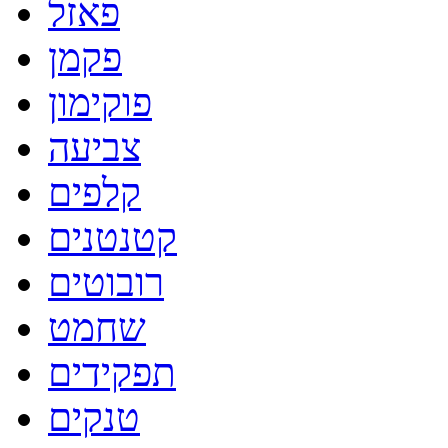
פאזל
פקמן
פוקימון
צביעה
קלפים
קטנטנים
רובוטים
שחמט
תפקידים
טנקים