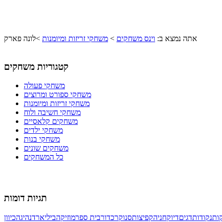
אתה נמצא ב:
וינס משחקים
>
משחקי זריזות ומיומנות
>
לונה פארק
קטגוריות משחקים
משחקי פעולה
משחקי ספורט ומרוצים
משחקי זריזות ומיומנות
משחקי חשיבה ולוח
משחקים קלאסיים
משחקי ילדים
משחקי בנות
משחקים שונים
כל המשחקים
תגיות דומות
ות
נקודות
דגים
דיוק
חניה
קפיצות
סנוקר
כדור
בית ספר
מוזיקה
ביליארד
נהיגה
כיוון