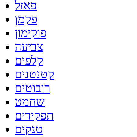
פאזל
פקמן
פוקימון
צביעה
קלפים
קטנטנים
רובוטים
שחמט
תפקידים
טנקים