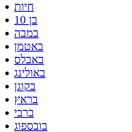
חיות
בן 10
במבה
באטמן
באבלס
באולינג
בקוגן
בראץ
ברבי
בובספוג