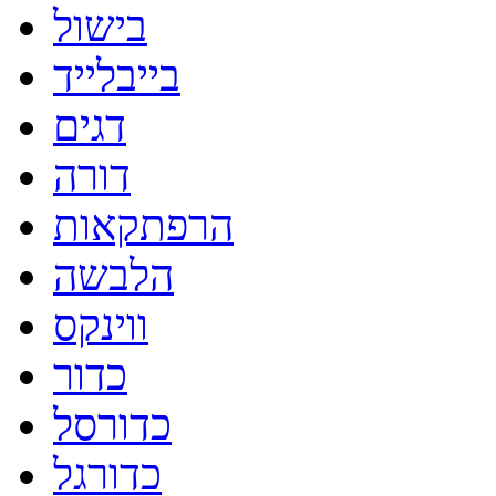
בישול
בייבלייד
דגים
דורה
הרפתקאות
הלבשה
ווינקס
כדור
כדורסל
כדורגל