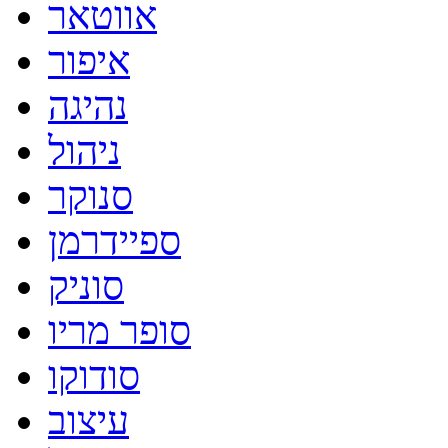
אווטאר
איפור
נהיגה
ניהול
סנוקר
ספיידרמן
סוניק
סופר מריו
סודוקו
עיצוב