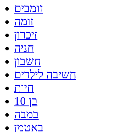
זומבים
זומה
זיכרון
חניה
חשבון
חשיבה לילדים
חיות
בן 10
במבה
באטמן