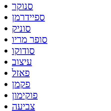
סנוקר
ספיידרמן
סוניק
סופר מריו
סודוקו
עיצוב
פאזל
פקמן
פוקימון
צביעה