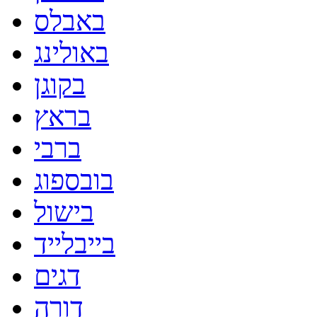
באבלס
באולינג
בקוגן
בראץ
ברבי
בובספוג
בישול
בייבלייד
דגים
דורה