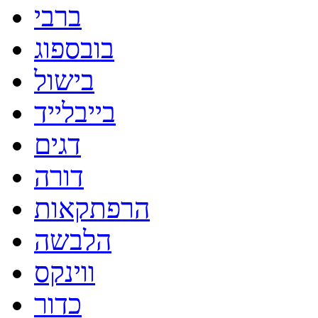
ברבי
בובספוג
בישול
בייבלייד
דגים
דורה
הרפתקאות
הלבשה
ווינקס
כדור