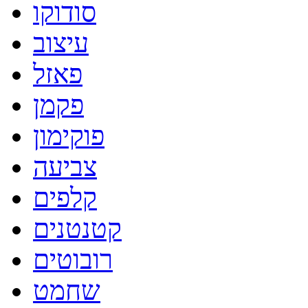
סודוקו
עיצוב
פאזל
פקמן
פוקימון
צביעה
קלפים
קטנטנים
רובוטים
שחמט