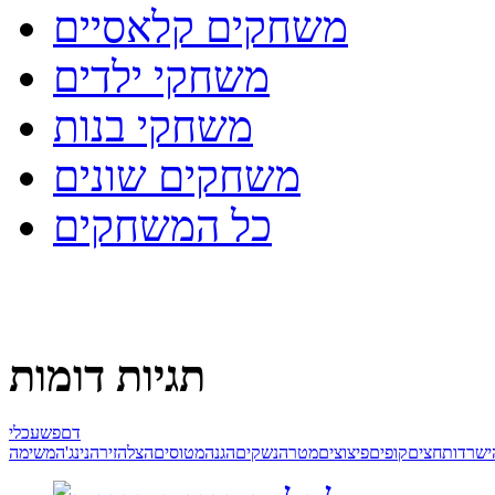
משחקים קלאסיים
משחקי ילדים
משחקי בנות
משחקים שונים
כל המשחקים
תגיות דומות
דם
פשע
כלי
ישרדות
חצים
קופים
פיצוצים
מטרה
נשקים
הגנה
מטוסים
הצלה
זירה
נינג'ה
משימה