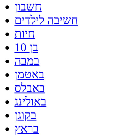
חשבון
חשיבה לילדים
חיות
בן 10
במבה
באטמן
באבלס
באולינג
בקוגן
בראץ