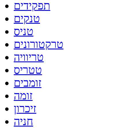
תפקידים
טנקים
טניס
טרקטורונים
טריוויה
טטריס
זומבים
זומה
זיכרון
חניה