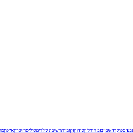
בעים
פוקר
חשבון
בוב החילזון
סודוקו
קוביות
חשיבה לילדים
סוליטר
זיכרון
אייפון
מהג