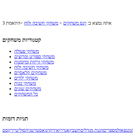
אתה נמצא ב:
וינס משחקים
>
משחקי חשיבה ולוח
>
התאמת 3
קטגוריות משחקים
משחקי פעולה
משחקי ספורט ומרוצים
משחקי זריזות ומיומנות
משחקי חשיבה ולוח
משחקים קלאסיים
משחקי ילדים
משחקי בנות
משחקים שונים
כל המשחקים
תגיות דומות
ונג
פאזל
מספרים
הגנת מגדלים
תשבץ
אנדרואיד
קזינו
אסטרטגיה
סוליטייר
קסם