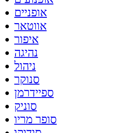
אופניים
אווטאר
איפור
נהיגה
ניהול
סנוקר
ספיידרמן
סוניק
סופר מריו
סודוקו