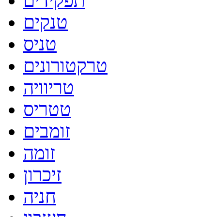
תפקידים
טנקים
טניס
טרקטורונים
טריוויה
טטריס
זומבים
זומה
זיכרון
חניה