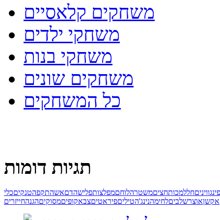
משחקים קלאסיים
משחקי ילדים
משחקי בנות
משחקים שונים
כל המשחקים
תגיות דומות
ינגווינים
חלל
מכות
חצים
משטרה
לוחם
מפלצות
פלישה
דם
אש
התקפה
טנקים
כלי
אקשן
אוצר
שלבים
לחימה
נינג'ה
טילים
פיראטים
צבא
קופים
מסוקים
הגנה
חייזרים