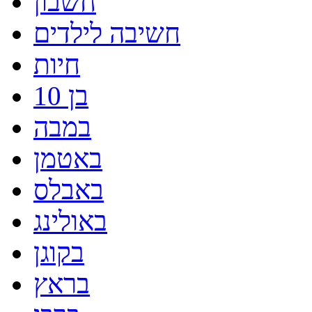
חשבון
חשיבה לילדים
חיות
בן 10
במבה
באטמן
באבלס
באולינג
בקוגן
בראץ