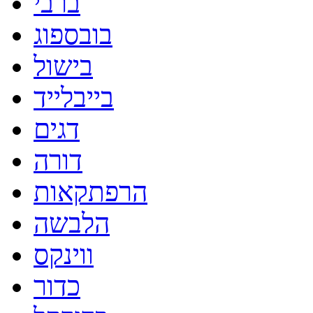
ברבי
בובספוג
בישול
בייבלייד
דגים
דורה
הרפתקאות
הלבשה
ווינקס
כדור