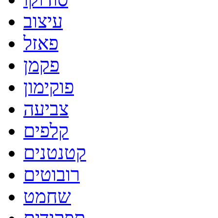
עיצוב
פאזל
פקמן
פוקימון
צביעה
קלפים
קטנטנים
רובוטים
שחמט