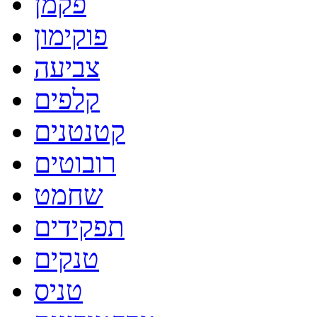
פקמן
פוקימון
צביעה
קלפים
קטנטנים
רובוטים
שחמט
תפקידים
טנקים
טניס