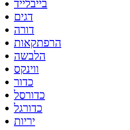
בייבלייד
דגים
דורה
הרפתקאות
הלבשה
ווינקס
כדור
כדורסל
כדורגל
יריות