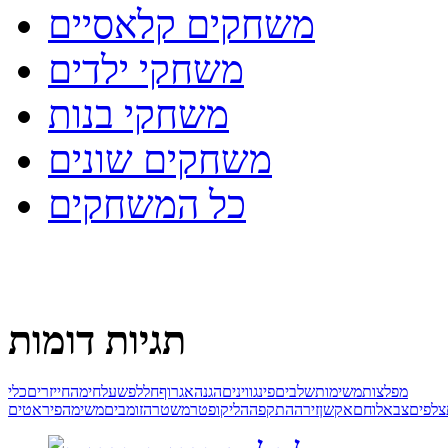
משחקים קלאסיים
משחקי ילדים
משחקי בנות
משחקים שונים
כל המשחקים
תגיות דומות
מפלצות
משימות
שלבים
פינגווינים
הגנה
אגרוף
חלל
פשע
לחימה
חייזרים
כלי
צלפים
צבא
לוחם
אקשן
זירה
התקפה
הליקופטר
משטרה
זומבים
משימה
פיראטים