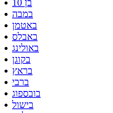
בן 10
במבה
באטמן
באבלס
באולינג
בקוגן
בראץ
ברבי
בובספוג
בישול