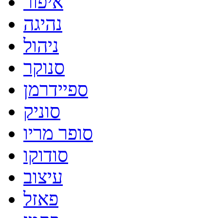
איפור
נהיגה
ניהול
סנוקר
ספיידרמן
סוניק
סופר מריו
סודוקו
עיצוב
פאזל