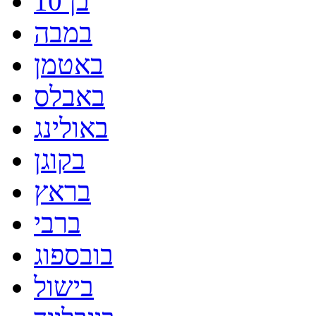
בן 10
במבה
באטמן
באבלס
באולינג
בקוגן
בראץ
ברבי
בובספוג
בישול