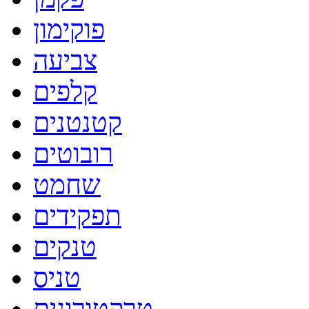
פוקימון
צביעה
קלפים
קטנטנים
רובוטים
שחמט
תפקידים
טנקים
טניס
טרקטורונים