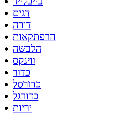
בייבלייד
דגים
דורה
הרפתקאות
הלבשה
ווינקס
כדור
כדורסל
כדורגל
יריות