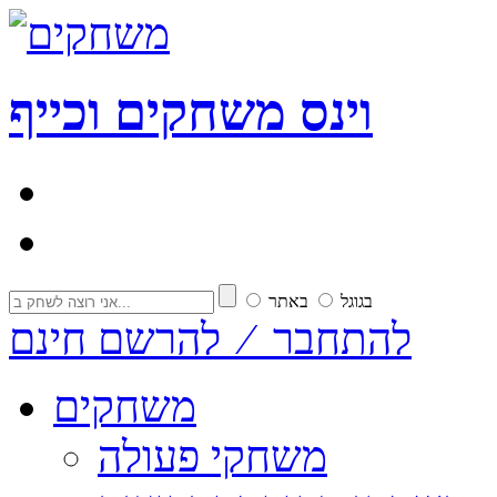
וי
נ
ס
משחקים וכייף
בגוגל
באתר
להתחבר ⁄ להרשם חינם
משחקים
משחקי פעולה