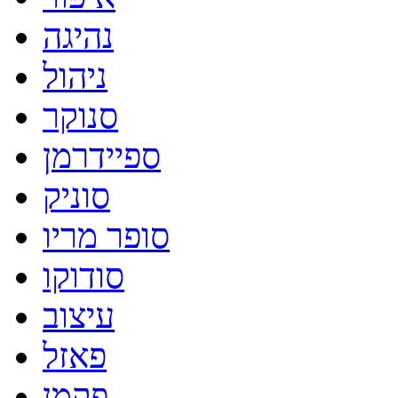
נהיגה
ניהול
סנוקר
ספיידרמן
סוניק
סופר מריו
סודוקו
עיצוב
פאזל
פקמן